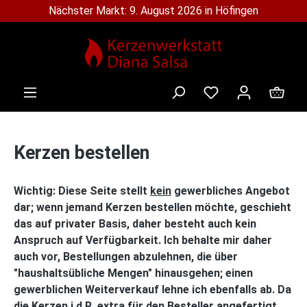
Nächster Markt: 9. August 2026 in Höfingen
alt springen
Ware
Kerzen bestellen
Wichtig: Diese Seite stellt
kein
gewerbliches Angebot
dar; wenn jemand Kerzen bestellen möchte, geschieht
das auf privater Basis, daher besteht auch kein
Anspruch auf Verfügbarkeit. Ich behalte mir daher
auch vor, Bestellungen abzulehnen, die über
"haushaltsübliche Mengen" hinausgehen; einen
gewerblichen Weiterverkauf lehne ich ebenfalls ab. Da
die Kerzen i.d.R. extra für den Besteller angefertigt