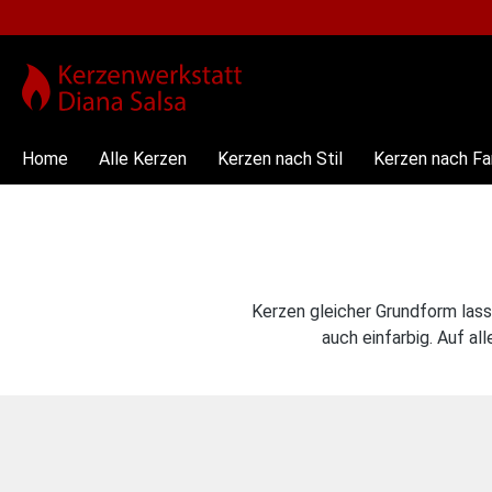
springen
Zur Hauptnavigation springen
Home
Alle Kerzen
Kerzen nach Stil
Kerzen nach Fa
Kerzen gleicher Grundform las
auch einfarbig. Auf a