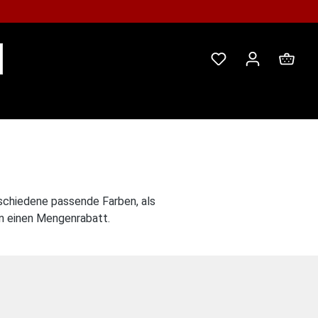
Ware
schiedene passende Farben, als
en einen Mengenrabatt.