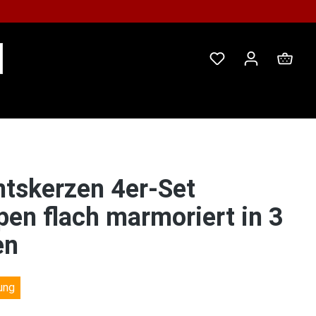
Ware
tskerzen 4er-Set
en flach marmoriert in 3
en
ung