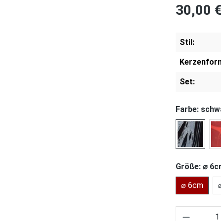
30,00 
Stil:
Kerzenfor
Set:
Farbe: 
schwarz 
Größe: ⌀ 
⌀ 6cm
Produkt 