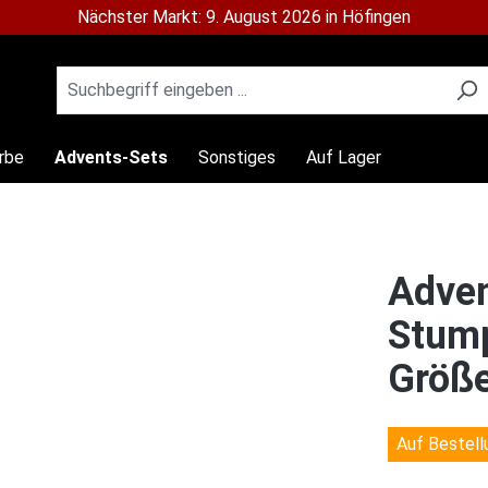
Nächster Markt: 9. August 2026 in Höfingen
rbe
Advents-Sets
Sonstiges
Auf Lager
Adven
Stump
Größ
Auf Bestell