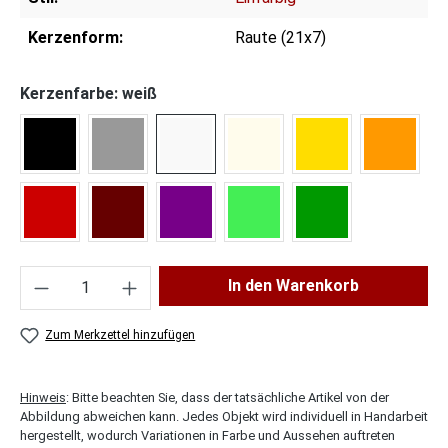
Kerzenform:
Raute (21x7)
Kerzenfarbe: weiß
schwarz
grau
weiß
creme
gelb
orange
hellrot
dunkelrot
lila
hellgrün
dunkelgrün
Produkt Anzahl: Gib den gewünschten Wert ei
In den Warenkorb
Zum Merkzettel hinzufügen
Hinweis
: Bitte beachten Sie, dass der tatsächliche Artikel von der
Abbildung abweichen kann. Jedes Objekt wird individuell in Handarbeit
hergestellt, wodurch Variationen in Farbe und Aussehen auftreten