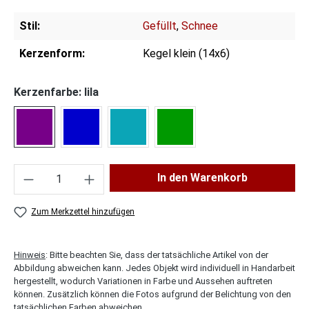
Stil:
Gefüllt
,
Schnee
Kerzenform:
Kegel klein (14x6)
Kerzenfarbe: lila
lila
dunkelblau
petrol
dunkelgrün
Produkt Anzahl: Gib den gewünschten Wert ei
In den Warenkorb
Zum Merkzettel hinzufügen
Hinweis
: Bitte beachten Sie, dass der tatsächliche Artikel von der
Abbildung abweichen kann. Jedes Objekt wird individuell in Handarbeit
hergestellt, wodurch Variationen in Farbe und Aussehen auftreten
können. Zusätzlich können die Fotos aufgrund der Belichtung von den
tatsächlichen Farben abweichen.