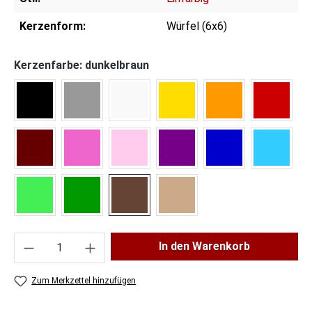
Kerzenform:
Würfel (6x6)
Kerzenfarbe: dunkelbraun
schwarz
grau
weiß
gelb
orange
hellrot
dunkelrot
pink
rosa
lila
dunkelblau
hellblau
hellgrün
dunkelgrün
dunkelbraun
hellbraun
Produkt Anzahl: Gib den gewünschten Wert ei
In den Warenkorb
Zum Merkzettel hinzufügen