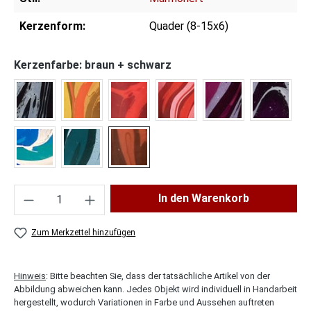
Kerzenform:
Quader (8-15x6)
Kerzenfarbe: braun + schwarz
schwarz + weiß
gelb + schwarz/rot
hellrot + schwarz
hellrot + schwarz/weiß
pink + schwarz/w
lila + s
hellblau + türkis/weiß
petrol + schwarz/weiß
braun + schwarz
Produkt Anzahl: Gib den gewünschten Wert ei
In den Warenkorb
Zum Merkzettel hinzufügen
Hinweis
: Bitte beachten Sie, dass der tatsächliche Artikel von der
Abbildung abweichen kann. Jedes Objekt wird individuell in Handarbeit
hergestellt, wodurch Variationen in Farbe und Aussehen auftreten